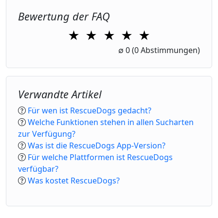
Bewertung der FAQ
★
★
★
★
★
1 Star
2 Stars
3 Stars
4 Stars
5 Stars
∅
0
(0 Abstimmungen)
Verwandte Artikel
Für wen ist RescueDogs gedacht?
Welche Funktionen stehen in allen Sucharten
zur Verfügung?
Was ist die RescueDogs App-Version?
Für welche Plattformen ist RescueDogs
verfügbar?
Was kostet RescueDogs?