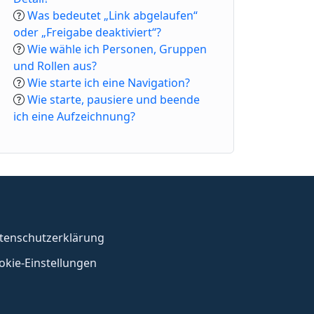
Was bedeutet „Link abgelaufen“
oder „Freigabe deaktiviert“?
Wie wähle ich Personen, Gruppen
und Rollen aus?
Wie starte ich eine Navigation?
Wie starte, pausiere und beende
ich eine Aufzeichnung?
tenschutzerklärung
okie-Einstellungen