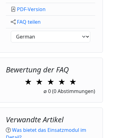
PDF-Version
FAQ teilen
Bewertung der FAQ
★
★
★
★
★
1 Star
2 Stars
3 Stars
4 Stars
5 Stars
∅
0
(0 Abstimmungen)
Verwandte Artikel
Was bietet das Einsatzmodul im
Detail?