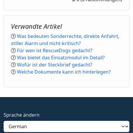
1 Star
2 Stars
3 Stars
4 Stars
5 Stars
Verwandte Artikel
Was bedeuten Sonderrechte, direkte Anfahrt,
stiller Alarm und nicht-kritisch?
Für wen ist RescueDogs gedacht?
Was bietet das Einsatzmodul im Detail?
Wofür ist der Steckbrief gedacht?
Welche Dokumente kann ich hinterlegen?
Sprache ändern