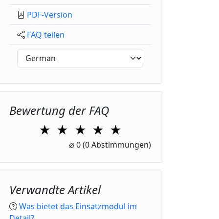
PDF-Version
FAQ teilen
Bewertung der FAQ
★
★
★
★
★
1 Star
2 Stars
3 Stars
4 Stars
5 Stars
∅
0
(0 Abstimmungen)
Verwandte Artikel
Was bietet das Einsatzmodul im
Detail?