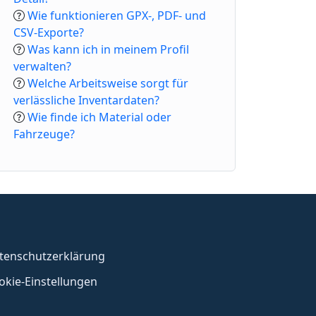
Wie funktionieren GPX-, PDF- und
CSV-Exporte?
Was kann ich in meinem Profil
verwalten?
Welche Arbeitsweise sorgt für
verlässliche Inventardaten?
Wie finde ich Material oder
Fahrzeuge?
tenschutzerklärung
okie-Einstellungen