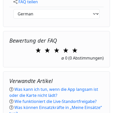
FAQ teilen
Bewertung der FAQ
★
★
★
★
★
1 Star
2 Stars
3 Stars
4 Stars
5 Stars
∅
0
(0 Abstimmungen)
Verwandte Artikel
Was kann ich tun, wenn die App langsam ist
oder die Karte nicht lädt?
Wie funktioniert die Live-Standortfreigabe?
Was können Einsatzkräfte in „Meine Einsätze“