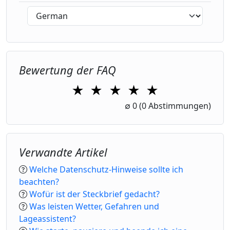
Bewertung der FAQ
★
★
★
★
★
1 Star
2 Stars
3 Stars
4 Stars
5 Stars
∅
0
(0 Abstimmungen)
Verwandte Artikel
Welche Datenschutz-Hinweise sollte ich
beachten?
Wofür ist der Steckbrief gedacht?
Was leisten Wetter, Gefahren und
Lageassistent?