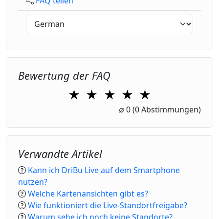
FAQ teilen
Bewertung der FAQ
★
★
★
★
★
1 Star
2 Stars
3 Stars
4 Stars
5 Stars
∅
0
(0 Abstimmungen)
Verwandte Artikel
Kann ich DriBu Live auf dem Smartphone
nutzen?
Welche Kartenansichten gibt es?
Wie funktioniert die Live-Standortfreigabe?
Warum sehe ich noch keine Standorte?