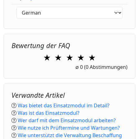
Bewertung der FAQ
★
★
★
★
★
1 Star
2 Stars
3 Stars
4 Stars
5 Stars
∅
0
(0 Abstimmungen)
Verwandte Artikel
Was bietet das Einsatzmodul im Detail?
Was ist das Einsatzmodul?
Wer darf mit dem Einsatzmodul arbeiten?
Wie nutze ich Prüftermine und Wartungen?
Wie unterstützt die Verwaltung Beschaffung