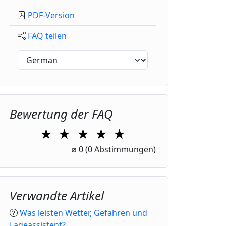
PDF-Version
FAQ teilen
Bewertung der FAQ
★
★
★
★
★
1 Star
2 Stars
3 Stars
4 Stars
5 Stars
∅
0
(0 Abstimmungen)
Verwandte Artikel
Was leisten Wetter, Gefahren und
Lageassistent?