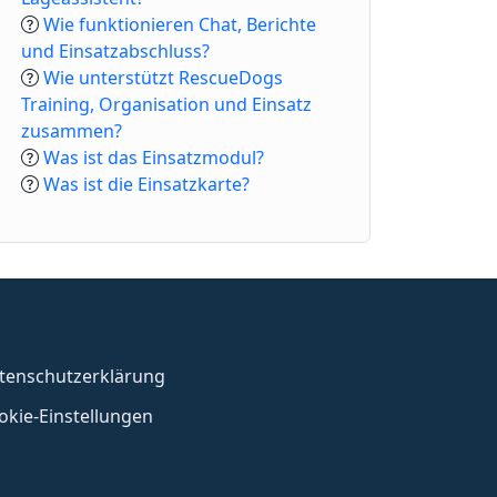
Wie funktionieren Chat, Berichte
und Einsatzabschluss?
Wie unterstützt RescueDogs
Training, Organisation und Einsatz
zusammen?
Was ist das Einsatzmodul?
Was ist die Einsatzkarte?
tenschutzerklärung
okie-Einstellungen