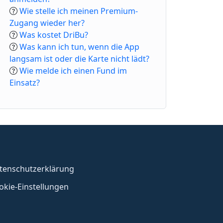
Wie stelle ich meinen Premium-
Zugang wieder her?
Was kostet DriBu?
Was kann ich tun, wenn die App
langsam ist oder die Karte nicht lädt?
Wie melde ich einen Fund im
Einsatz?
tenschutzerklärung
okie-Einstellungen