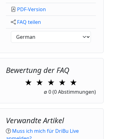
PDF-Version
FAQ teilen
Bewertung der FAQ
★
★
★
★
★
1 Star
2 Stars
3 Stars
4 Stars
5 Stars
∅
0
(0 Abstimmungen)
Verwandte Artikel
Muss ich mich für DriBu Live
anmelden?