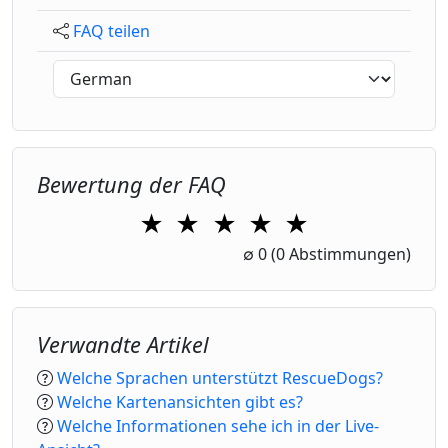
FAQ teilen
Bewertung der FAQ
★
★
★
★
★
1 Star
2 Stars
3 Stars
4 Stars
5 Stars
∅
0
(0 Abstimmungen)
Verwandte Artikel
Welche Sprachen unterstützt RescueDogs?
Welche Kartenansichten gibt es?
Welche Informationen sehe ich in der Live-