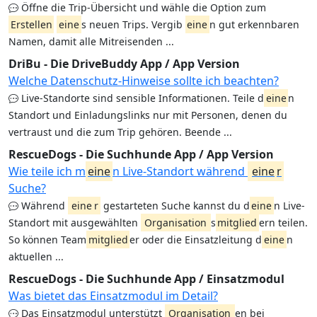
Öffne die Trip-Übersicht und wähle die Option zum
Erstellen
eine
s neuen Trips. Vergib
eine
n gut erkennbaren
Namen, damit alle Mitreisenden ...
DriBu - Die DriveBuddy App / App Version
Welche Datenschutz-Hinweise sollte ich beachten?
Live-Standorte sind sensible Informationen. Teile d
eine
n
Standort und Einladungslinks nur mit Personen, denen du
vertraust und die zum Trip gehören. Beende ...
RescueDogs - Die Suchhunde App / App Version
Wie teile ich m
eine
n Live-Standort während
eine
r
Suche?
Während
eine
r
gestarteten Suche kannst du d
eine
n Live-
Standort mit ausgewählten
Organisation
s
mitglied
ern teilen.
So können Team
mitglied
er oder die Einsatzleitung d
eine
n
aktuellen ...
RescueDogs - Die Suchhunde App / Einsatzmodul
Was bietet das Einsatzmodul im Detail?
Das Einsatzmodul unterstützt
Organisation
en bei