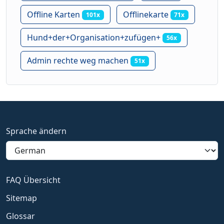
Offline Karten
Offlinekarte
101x
71x
Hund+der+Organisation+zufügen+
56x
Admin rechte weg machen
51x
Sprache ändern
FAQ Übersicht
Sitemap
Glossar