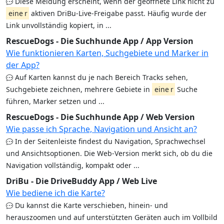
Diese Meldung erscheint, wenn der geöffnete Link nicht zu
eine
r
aktiven DriBu-Live-Freigabe passt. Häufig wurde der
Link unvollständig kopiert, in ...
RescueDogs - Die Suchhunde App / App Version
Wie funktionieren Karten, Suchgebiete und Marker in
der App?
Auf Karten kannst du je nach Bereich Tracks sehen,
Suchgebiete zeichnen, mehrere Gebiete in
eine
r
Suche
führen, Marker setzen und ...
RescueDogs - Die Suchhunde App / Web Version
Wie passe ich Sprache, Navigation und Ansicht an?
In der Seitenleiste findest du Navigation, Sprachwechsel
und Ansichtsoptionen. Die Web-Version merkt sich, ob du die
Navigation vollständig, kompakt oder ...
DriBu - Die DriveBuddy App / Web Live
Wie bediene ich die Karte?
Du kannst die Karte verschieben, hinein- und
herauszoomen und auf unterstützten Geräten auch im Vollbild