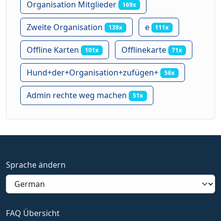
Organisation Mitglieder
169x
Zweite Organisation
e
139x
111x
Offline Karten
Offlinekarte
101x
71x
Hund+der+Organisation+zufügen+
56x
Admin rechte weg machen
51x
Sprache ändern
FAQ Übersicht