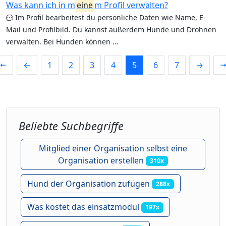
Was kann ich in m
eine
m Profil verwalten?
Im Profil bearbeitest du persönliche Daten wie Name, E-
Mail und Profilbild. Du kannst außerdem Hunde und Drohnen
verwalten. Bei Hunden können ...
⇤
←
1
2
3
4
5
6
7
→
Beliebte Suchbegriffe
Mitglied einer Organisation selbst eine
Organisation erstellen
310x
Hund der Organisation zufügen
288x
Was kostet das einsatzmodul
197x